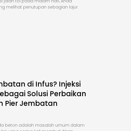
si jalan tol pada malam hari, Anda
ng melihat penutupan sebagian lajur
mbatan di Infus? Injeksi
ebagai Solusi Perbaikan
n Pier Jembatan
da beton adalah masalah umum dalam