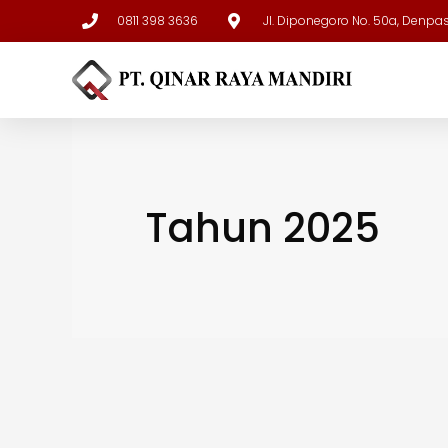
0811 398 3636
Jl. Diponegoro No. 50a, Denpa
Tahun 2025