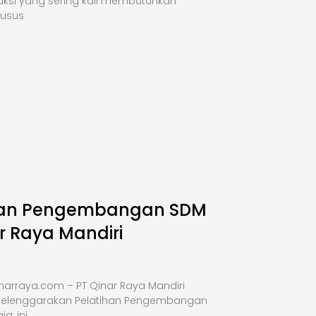
uksi yang sering kali membutuhkan
husus
han Pengembangan SDM
r Raya Mandiri
narraya.com – PT Qinar Raya Mandiri
elenggarakan Pelatihan Pengembangan
a, ini