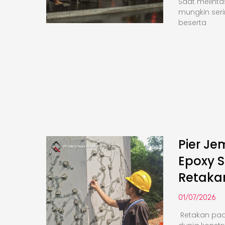
Saat melinta
mungkin seri
beserta
Pier Je
Epoxy S
Retaka
01/07/2026
Retakan pa