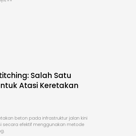
titching: Salah Satu
Untuk Atasi Keretakan
takan beton pada infrastruktur jalan kini
si secara efektif menggunakan metode
ng.