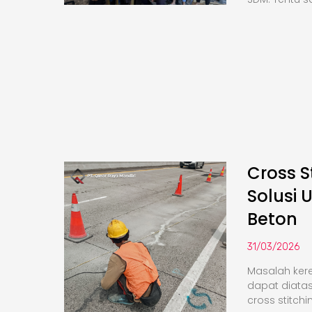
Cross S
Solusi 
Beton
31/03/2026
Masalah kere
dapat diata
cross stitchi