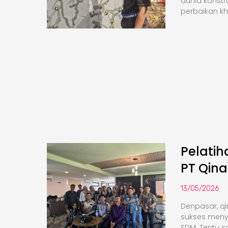
dunia konstr
perbaikan k
Pelati
PT Qina
13/05/2026
Denpasar, qi
sukses meny
SDM. Tentu saj