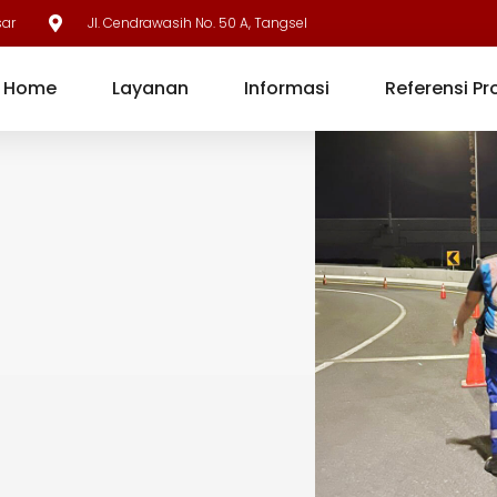
sar
Jl. Cendrawasih No. 50 A, Tangsel
Home
Layanan
Informasi
Referensi Pr