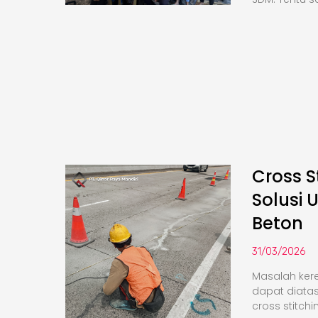
Cross S
Solusi 
Beton
31/03/2026
Masalah kere
dapat diata
cross stitchi