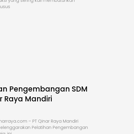
uksi yang sering kali membutuhkan
husus
han Pengembangan SDM
r Raya Mandiri
narraya.com – PT Qinar Raya Mandiri
elenggarakan Pelatihan Pengembangan
a, ini