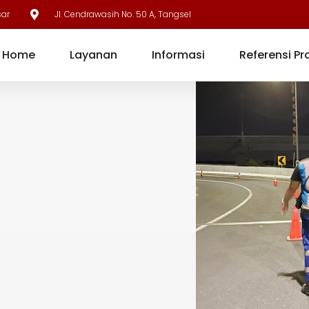
sar
Jl. Cendrawasih No. 50 A, Tangsel
Home
Layanan
Informasi
Referensi Pr