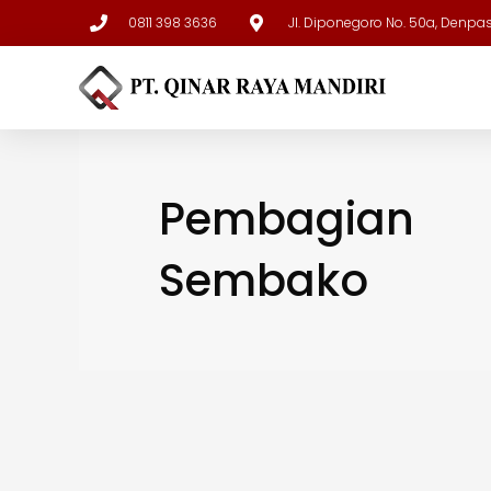
0811 398 3636
Jl. Diponegoro No. 50a, Denpa
Pembagian
Sembako