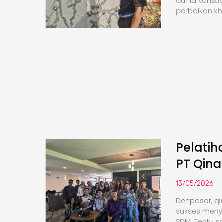
dunia konstr
perbaikan k
Pelati
PT Qina
13/05/2026
Denpasar, qi
sukses meny
SDM. Tentu saj