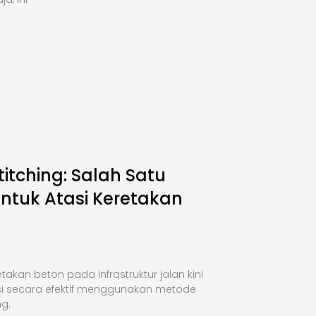
titching: Salah Satu
Untuk Atasi Keretakan
takan beton pada infrastruktur jalan kini
si secara efektif menggunakan metode
ng.