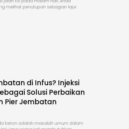
si jalan tol pada malam hari, Anda
ng melihat penutupan sebagian lajur
mbatan di Infus? Injeksi
ebagai Solusi Perbaikan
n Pier Jembatan
da beton adalah masalah umum dalam