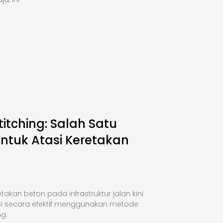
titching: Salah Satu
Untuk Atasi Keretakan
takan beton pada infrastruktur jalan kini
si secara efektif menggunakan metode
ng.