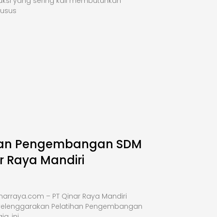
uksi yang sering kali membutuhkan
husus
han Pengembangan SDM
r Raya Mandiri
narraya.com – PT Qinar Raya Mandiri
elenggarakan Pelatihan Pengembangan
a, ini