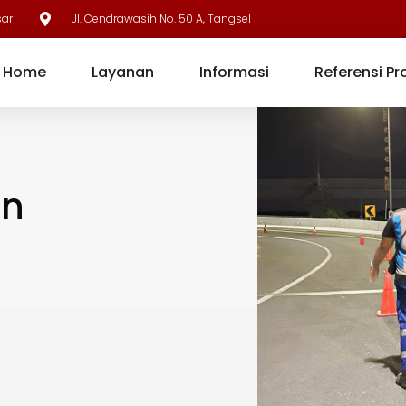
sar
Jl. Cendrawasih No. 50 A, Tangsel
Home
Layanan
Informasi
Referensi Pr
on