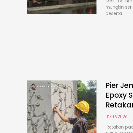
Saat melinta
mungkin seri
beserta
Pier Je
Epoxy S
Retaka
01/07/2026
Retakan pa