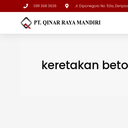
0811 398 3636
Jl. Diponegoro No. 50a, Denpa
keretakan bet