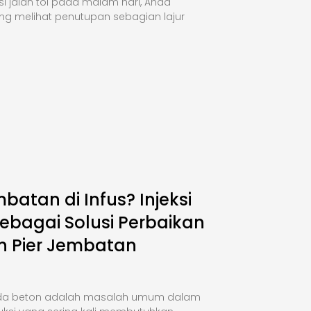
si jalan tol pada malam hari, Anda
ng melihat penutupan sebagian lajur
mbatan di Infus? Injeksi
ebagai Solusi Perbaikan
n Pier Jembatan
da beton adalah masalah umum dalam