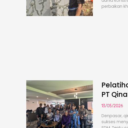
dunia konstr
perbaikan k
Pelati
PT Qina
13/05/2026
Denpasar, qi
sukses meny
SDM. Tentu saj