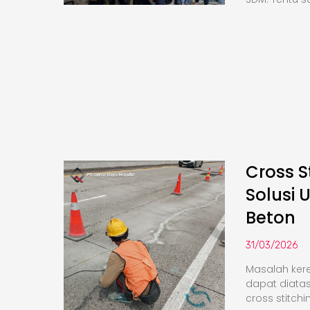
Cross S
Solusi 
Beton
31/03/2026
Masalah kere
dapat diata
cross stitchi