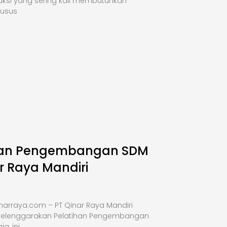
uksi yang sering kali membutuhkan
husus
han Pengembangan SDM
r Raya Mandiri
narraya.com – PT Qinar Raya Mandiri
elenggarakan Pelatihan Pengembangan
a, ini