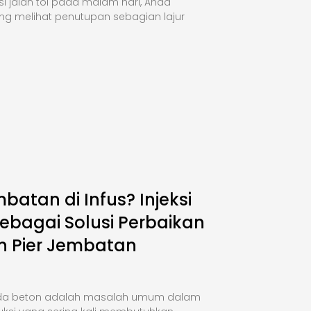
si jalan tol pada malam hari, Anda
ng melihat penutupan sebagian lajur
mbatan di Infus? Injeksi
ebagai Solusi Perbaikan
n Pier Jembatan
da beton adalah masalah umum dalam