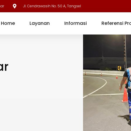
sar
Jl. Cendrawasih No. 50 A, Tangsel
Home
Layanan
Informasi
Referensi Pr
ar