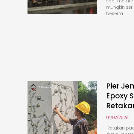
Saat melinta
mungkin seri
beserta
Pier Je
Epoxy S
Retaka
01/07/2026
Retakan pa