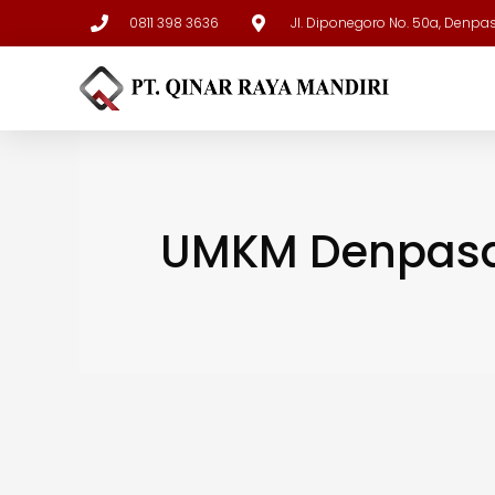
0811 398 3636
Jl. Diponegoro No. 50a, Denpa
UMKM Denpas