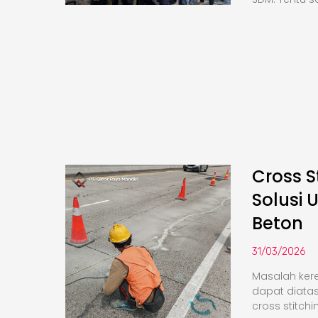
Cross S
Solusi 
Beton
31/03/2026
Masalah kere
dapat diata
cross stitchi