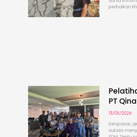
dunia konstr
perbaikan k
Pelati
PT Qina
13/05/2026
Denpasar, qi
sukses meny
SDM. Tentu saj