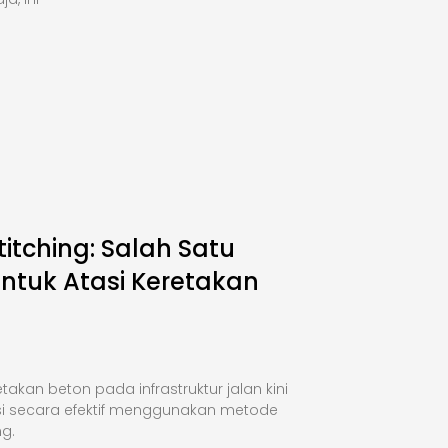
titching: Salah Satu
Untuk Atasi Keretakan
takan beton pada infrastruktur jalan kini
si secara efektif menggunakan metode
ng.