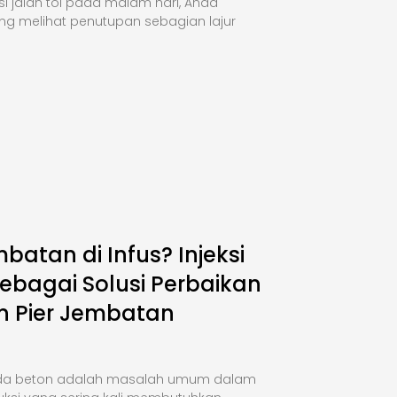
si jalan tol pada malam hari, Anda
ng melihat penutupan sebagian lajur
mbatan di Infus? Injeksi
ebagai Solusi Perbaikan
n Pier Jembatan
da beton adalah masalah umum dalam