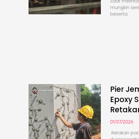
Saat melinta
mungkin seri
beserta
Pier Je
Epoxy S
Retaka
01/07/2026
Retakan pa