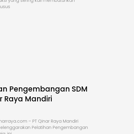
uksi yang sering kali membutuhkan
husus
han Pengembangan SDM
r Raya Mandiri
narraya.com – PT Qinar Raya Mandiri
elenggarakan Pelatihan Pengembangan
a, ini