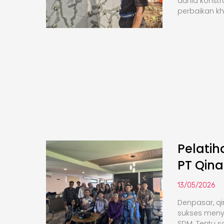
dunia konstr
perbaikan k
Pelati
PT Qina
13/05/2026
Denpasar, qi
sukses meny
SDM. Tentu saj