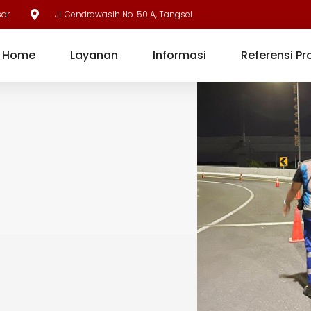
sar
Jl. Cendrawasih No. 50 A, Tangsel
Home
Layanan
Informasi
Referensi Pr