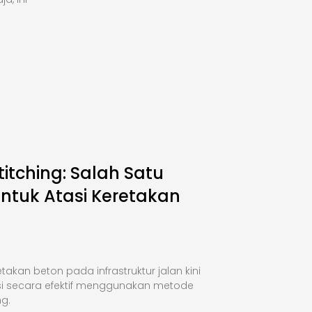
titching: Salah Satu
Untuk Atasi Keretakan
takan beton pada infrastruktur jalan kini
si secara efektif menggunakan metode
ng.