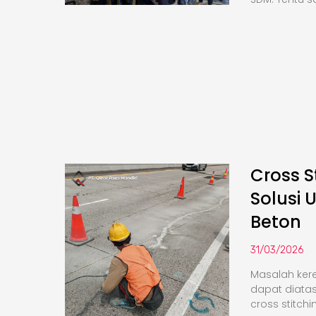
Cross S
Solusi 
Beton
31/03/2026
Masalah kere
dapat diata
cross stitchi