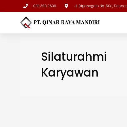
0811 398 3636
Jl. Diponegoro No. 50a, Denpa
Silaturahmi
Karyawan