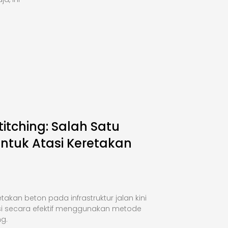
titching: Salah Satu
Untuk Atasi Keretakan
takan beton pada infrastruktur jalan kini
si secara efektif menggunakan metode
ng.