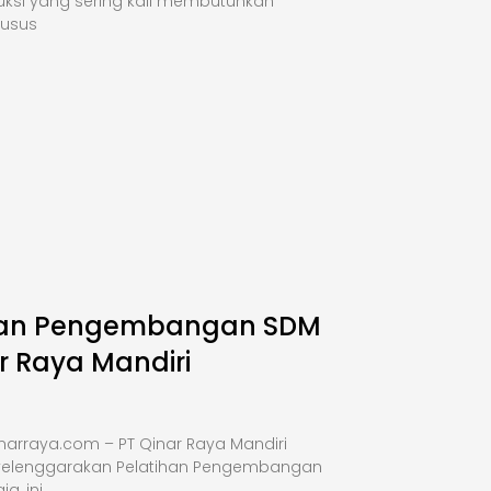
uksi yang sering kali membutuhkan
husus
han Pengembangan SDM
r Raya Mandiri
narraya.com – PT Qinar Raya Mandiri
elenggarakan Pelatihan Pengembangan
a, ini