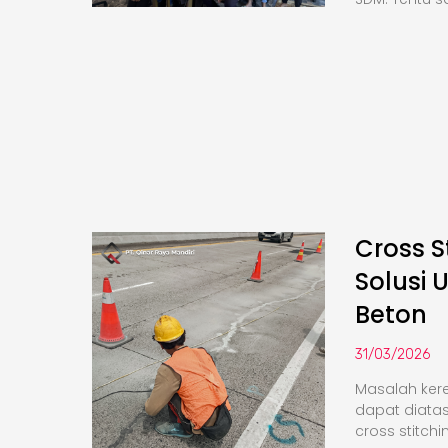
Cross S
Solusi 
Beton
31/03/2026
Masalah kere
dapat diata
cross stitchi