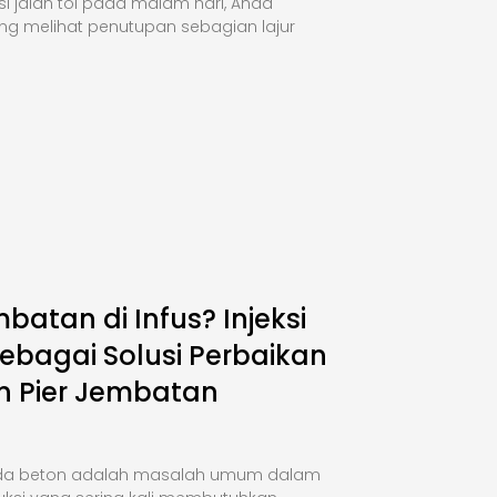
si jalan tol pada malam hari, Anda
ng melihat penutupan sebagian lajur
mbatan di Infus? Injeksi
ebagai Solusi Perbaikan
n Pier Jembatan
da beton adalah masalah umum dalam