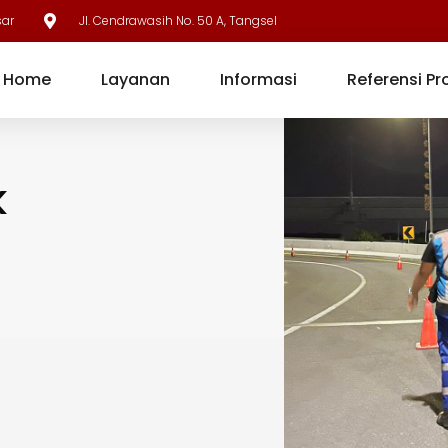
sar
Jl. Cendrawasih No. 50 A, Tangsel
Home
Layanan
Informasi
Referensi Pr
k