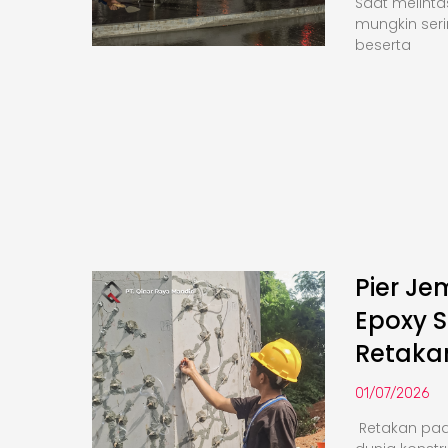
Saat melinta
mungkin seri
beserta
Pier Je
Epoxy S
Retaka
01/07/2026
Retakan pa