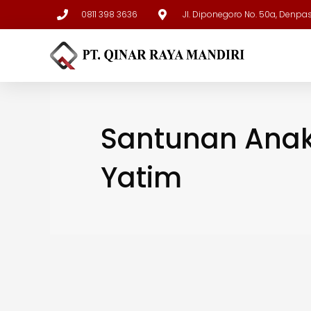
0811 398 3636
Jl. Diponegoro No. 50a, Denpa
Santunan Ana
Yatim