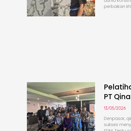
dunia konstr
perbaikan k
Pelati
PT Qina
13/05/2026
Denpasar, qi
sukses meny
SDM. Tentu saj