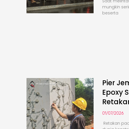
Saat melinta
mungkin seri
beserta
Pier Je
Epoxy S
Retaka
01/07/2026
Retakan pa