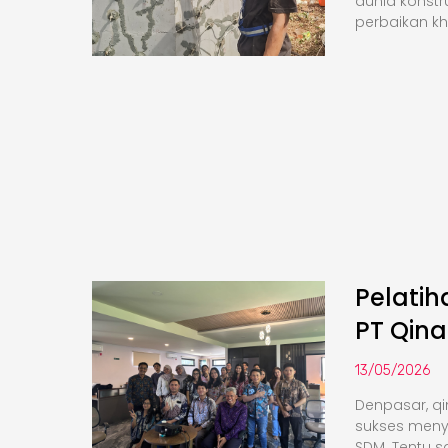
dunia konstr
perbaikan k
Pelati
PT Qina
13/05/2026
Denpasar, qi
sukses meny
SDM. Tentu saj