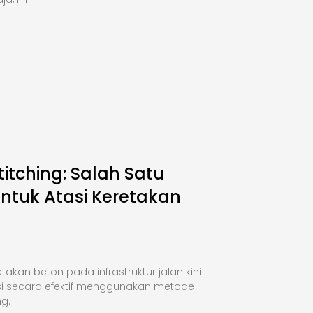
titching: Salah Satu
Untuk Atasi Keretakan
takan beton pada infrastruktur jalan kini
si secara efektif menggunakan metode
ng.