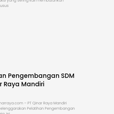
uksi yang sering kali membutuhkan
husus
han Pengembangan SDM
r Raya Mandiri
narraya.com – PT Qinar Raya Mandiri
elenggarakan Pelatihan Pengembangan
a, ini