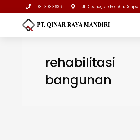
0811 398 3636
Jl. Diponegoro No. 50a, Denpa
rehabilitasi
bangunan