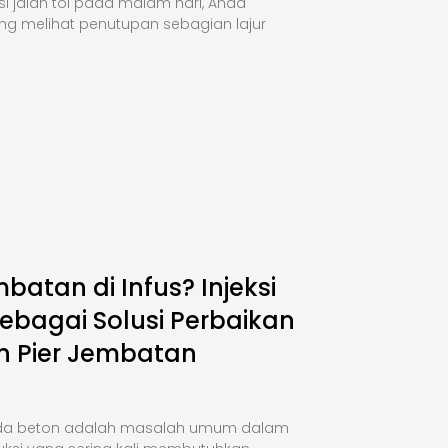
si jalan tol pada malam hari, Anda
ng melihat penutupan sebagian lajur
mbatan di Infus? Injeksi
ebagai Solusi Perbaikan
n Pier Jembatan
da beton adalah masalah umum dalam