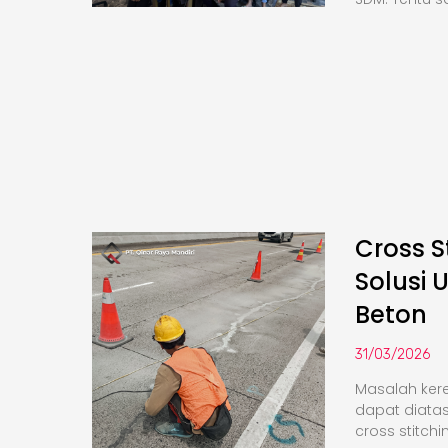
Cross S
Solusi 
Beton
31/03/2026
Masalah kere
dapat diata
cross stitchi