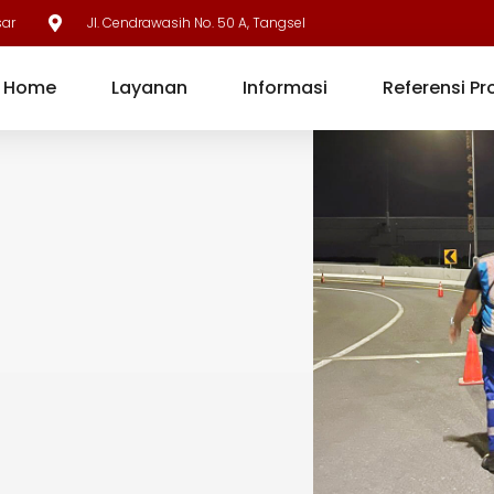
sar
Jl. Cendrawasih No. 50 A, Tangsel
Home
Layanan
Informasi
Referensi Pr