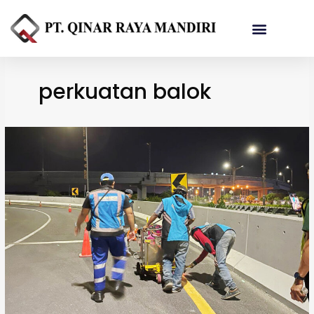
Referensi Proyek
perkuatan balok