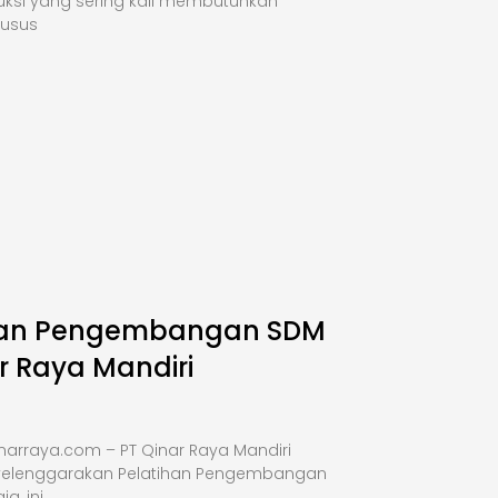
uksi yang sering kali membutuhkan
husus
han Pengembangan SDM
r Raya Mandiri
narraya.com – PT Qinar Raya Mandiri
elenggarakan Pelatihan Pengembangan
a, ini