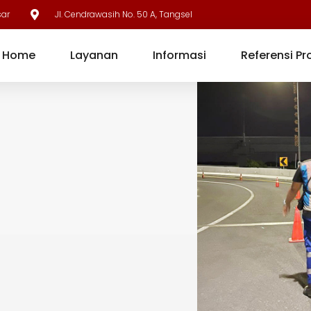
sar
Jl. Cendrawasih No. 50 A, Tangsel
Home
Layanan
Informasi
Referensi Pr