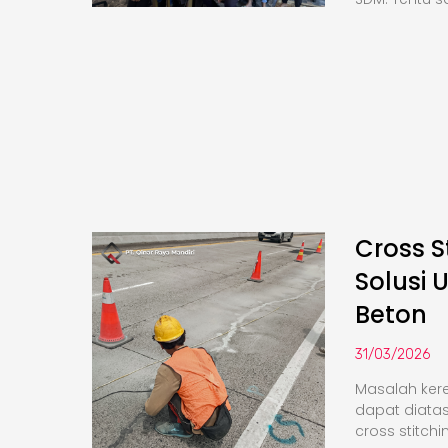
Cross S
Solusi 
Beton
31/03/2026
Masalah kere
dapat diata
cross stitchi