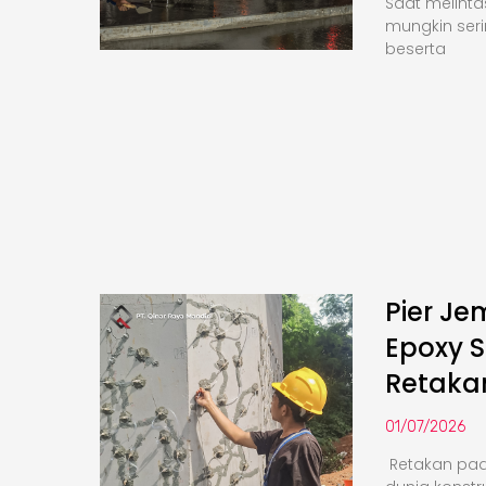
Saat melinta
mungkin seri
beserta
Pier Je
Epoxy S
Retaka
01/07/2026
Retakan pa