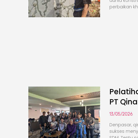
dunia konstr
perbaikan k
Pelati
PT Qina
13/05/2026
Denpasar, qi
sukses meny
SDM. Tentu saj