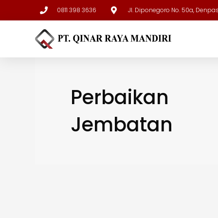
0811 398 3636
Jl. Diponegoro No. 50a, Denpa
Perbaikan
Jembatan