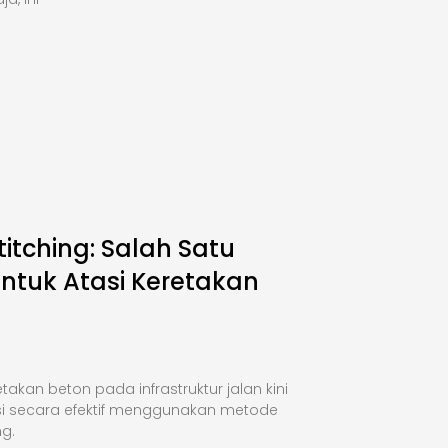
titching: Salah Satu
Untuk Atasi Keretakan
takan beton pada infrastruktur jalan kini
si secara efektif menggunakan metode
ng.