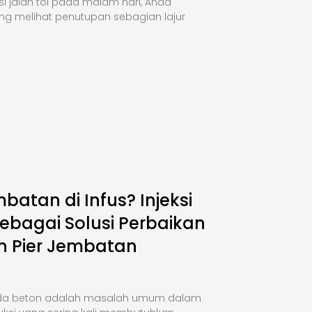
si jalan tol pada malam hari, Anda
ng melihat penutupan sebagian lajur
mbatan di Infus? Injeksi
ebagai Solusi Perbaikan
n Pier Jembatan
da beton adalah masalah umum dalam