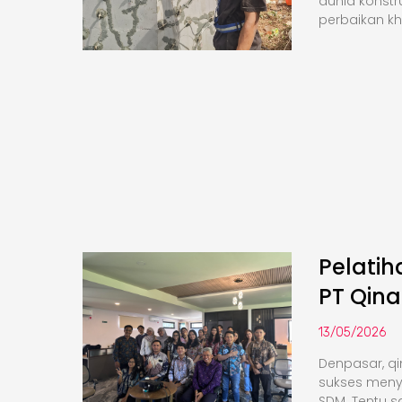
dunia konstr
perbaikan k
Pelati
PT Qina
13/05/2026
Denpasar, qi
sukses meny
SDM. Tentu saj