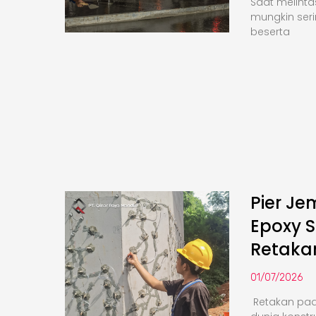
Saat melinta
mungkin seri
beserta
Pier Je
Epoxy S
Retaka
01/07/2026
Retakan pa