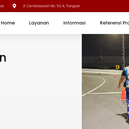
sar
Jl. Cendrawasih No. 50 A, Tangsel
Home
Layanan
Informasi
Referensi Pr
n