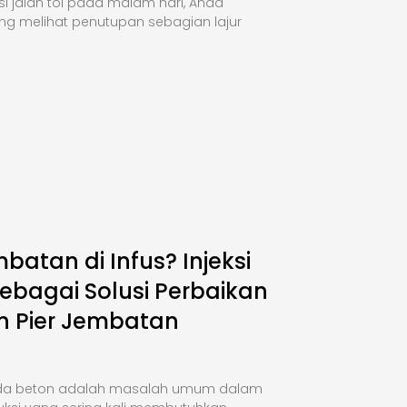
si jalan tol pada malam hari, Anda
ng melihat penutupan sebagian lajur
mbatan di Infus? Injeksi
ebagai Solusi Perbaikan
n Pier Jembatan
da beton adalah masalah umum dalam