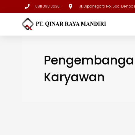
0811 398 3636
Jl. Diponegoro No. 50a, Denpa
Pengembanga
Karyawan