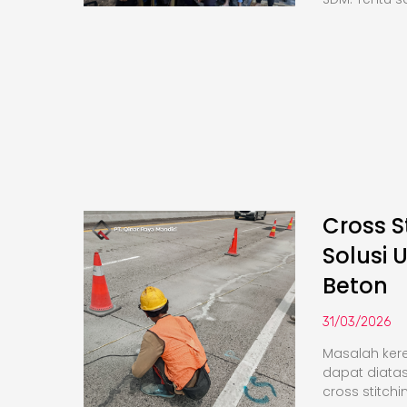
Cross S
Solusi 
Beton
31/03/2026
Masalah kere
dapat diata
cross stitchi