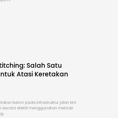
titching: Salah Satu
Untuk Atasi Keretakan
takan beton pada infrastruktur jalan kini
si secara efektif menggunakan metode
ng.