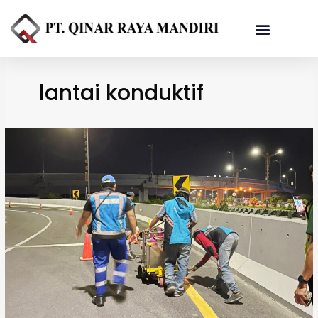
Referensi Proyek
lantai konduktif