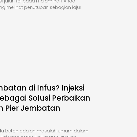
si jalan tol pada malam hari, Anda
ng melihat penutupan sebagian lajur
mbatan di Infus? Injeksi
ebagai Solusi Perbaikan
n Pier Jembatan
da beton adalah masalah umum dalam