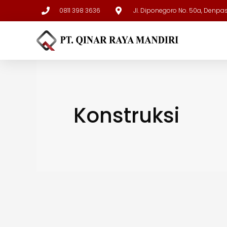
0811 398 3636
Jl. Diponegoro No. 50a, Denpa
Konstruksi