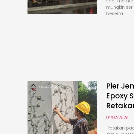
Saat melinta
mungkin seri
beserta
Pier Je
Epoxy S
Retaka
01/07/2026
Retakan pa