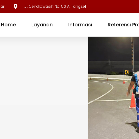
sar
Jl. Cendrawasih No. 50 A, Tangsel
Home
Layanan
Informasi
Referensi Pr