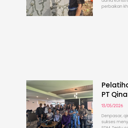
dunia konstr
perbaikan k
Pelati
PT Qina
13/05/2026
Denpasar, qi
sukses meny
SDM. Tentu saj