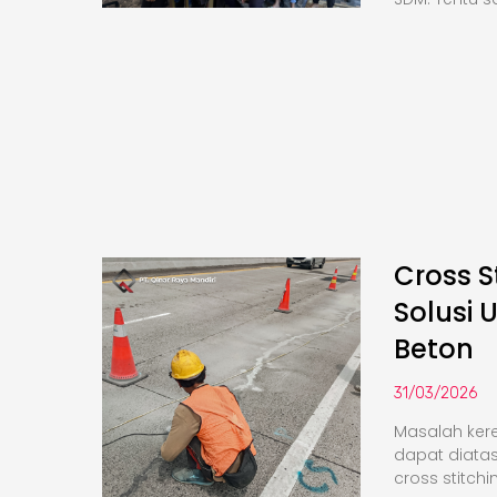
Cross S
Solusi 
Beton
31/03/2026
Masalah kere
dapat diata
cross stitchi