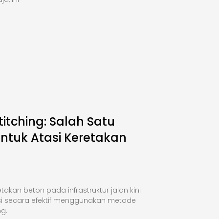
titching: Salah Satu
Untuk Atasi Keretakan
takan beton pada infrastruktur jalan kini
si secara efektif menggunakan metode
ng.