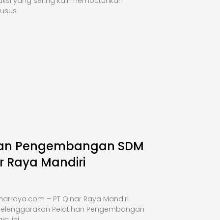
uksi yang sering kali membutuhkan
husus
han Pengembangan SDM
r Raya Mandiri
narraya.com – PT Qinar Raya Mandiri
elenggarakan Pelatihan Pengembangan
a, ini