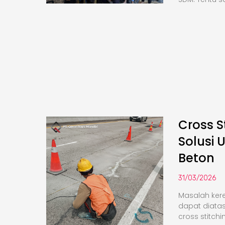
Cross S
Solusi 
Beton
31/03/2026
Masalah kere
dapat diata
cross stitchi