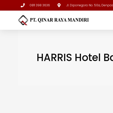
0811 398 3636
Jl. Diponegoro No. 50a, Denpa
HARRIS Hotel Ba