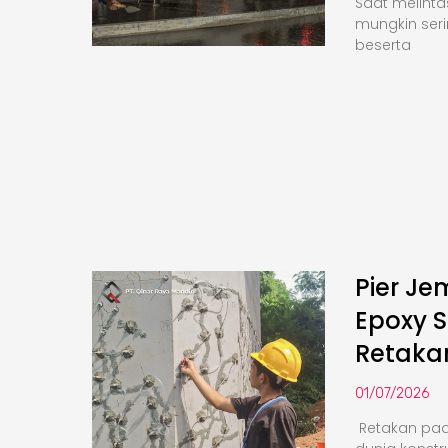
Saat melinta
mungkin seri
beserta
Pier Je
Epoxy S
Retaka
01/07/2026
Retakan pa