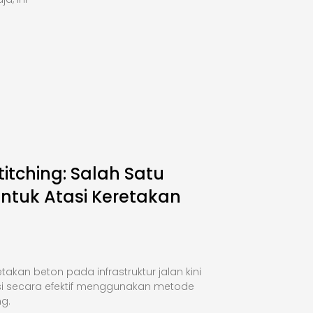
titching: Salah Satu
Untuk Atasi Keretakan
takan beton pada infrastruktur jalan kini
si secara efektif menggunakan metode
ng.