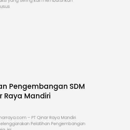
uksi yang sering kali membutuhkan
husus
han Pengembangan SDM
r Raya Mandiri
narraya.com – PT Qinar Raya Mandiri
elenggarakan Pelatihan Pengembangan
a, ini