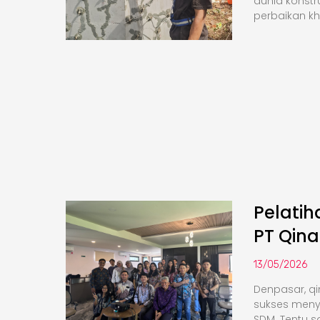
dunia konstr
perbaikan k
Pelati
PT Qina
13/05/2026
Denpasar, qi
sukses meny
SDM. Tentu saj