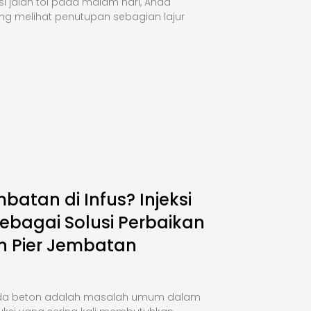
si jalan tol pada malam hari, Anda
ng melihat penutupan sebagian lajur
mbatan di Infus? Injeksi
ebagai Solusi Perbaikan
n Pier Jembatan
da beton adalah masalah umum dalam