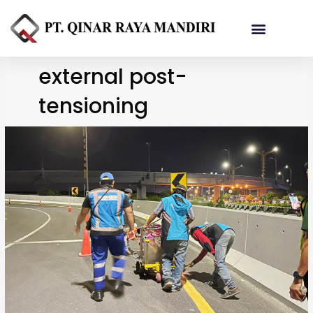
Referensi Proyek
external post-
tensioning