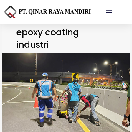
Referensi Proyek
epoxy coating
industri