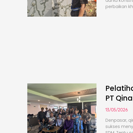
dunia konstr
perbaikan k
Pelati
PT Qina
13/05/2026
Denpasar, qi
sukses meny
SDM. Tentu saj