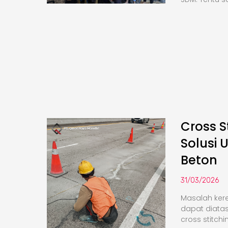
Cross S
Solusi 
Beton
31/03/2026
Masalah kere
dapat diata
cross stitchi