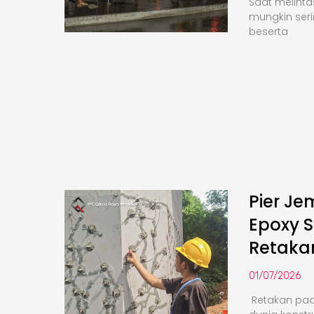
Saat melinta
mungkin seri
beserta
Pier Je
Epoxy S
Retaka
01/07/2026
Retakan pa