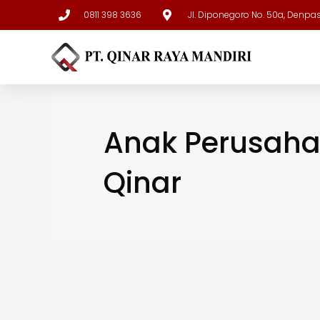
0811 398 3636
Jl. Diponegoro No. 50a, Denpa
Anak Perusah
Qinar