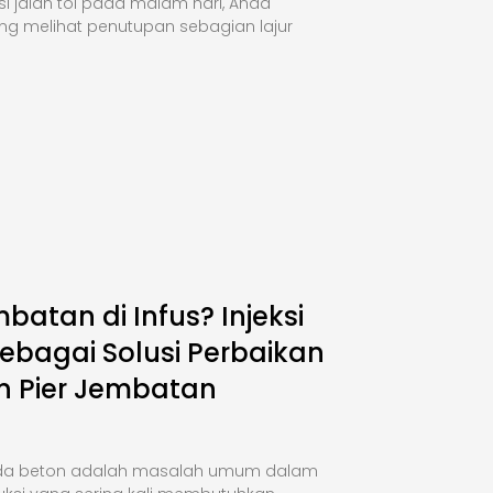
si jalan tol pada malam hari, Anda
ng melihat penutupan sebagian lajur
mbatan di Infus? Injeksi
ebagai Solusi Perbaikan
n Pier Jembatan
da beton adalah masalah umum dalam