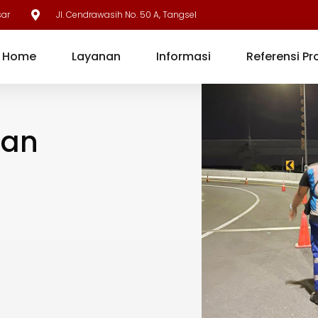
sar
Jl. Cendrawasih No. 50 A, Tangsel
Home
Layanan
Informasi
Referensi Pr
aan