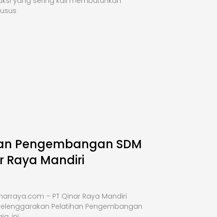
uksi yang sering kali membutuhkan
husus
han Pengembangan SDM
r Raya Mandiri
narraya.com – PT Qinar Raya Mandiri
elenggarakan Pelatihan Pengembangan
a, ini