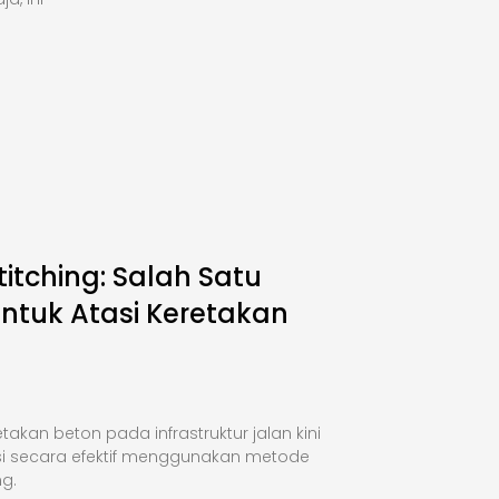
titching: Salah Satu
Untuk Atasi Keretakan
takan beton pada infrastruktur jalan kini
si secara efektif menggunakan metode
ng.