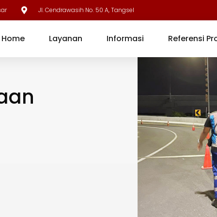
sar
Jl. Cendrawasih No. 50 A, Tangsel
Home
Layanan
Informasi
Referensi Pr
haan