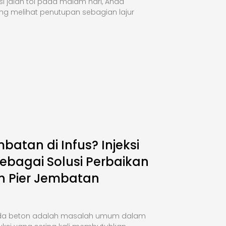
si jalan tol pada malam hari, Anda
ng melihat penutupan sebagian lajur
mbatan di Infus? Injeksi
ebagai Solusi Perbaikan
n Pier Jembatan
da beton adalah masalah umum dalam