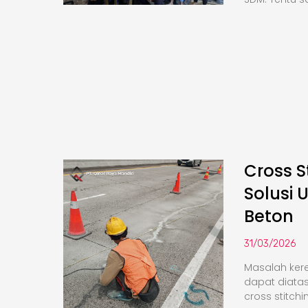
Cross S
Solusi 
Beton
31/03/2026
Masalah kere
dapat diata
cross stitchi