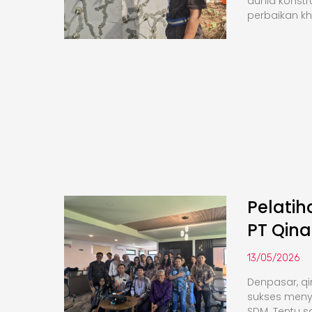
dunia konstr
perbaikan k
Pelati
PT Qina
13/05/2026
Denpasar, qi
sukses meny
SDM. Tentu saj