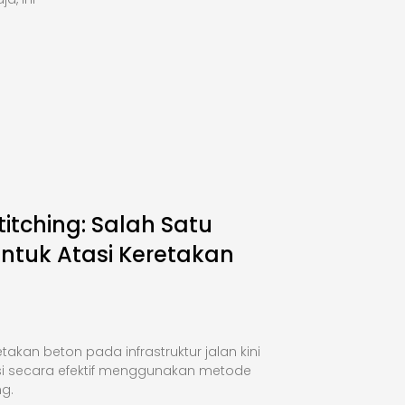
titching: Salah Satu
Untuk Atasi Keretakan
takan beton pada infrastruktur jalan kini
si secara efektif menggunakan metode
ng.