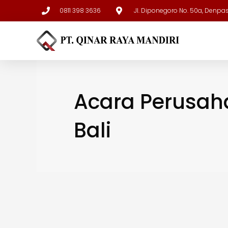
0811 398 3636
Jl. Diponegoro No. 50a, Denpa
Acara Perusa
Bali