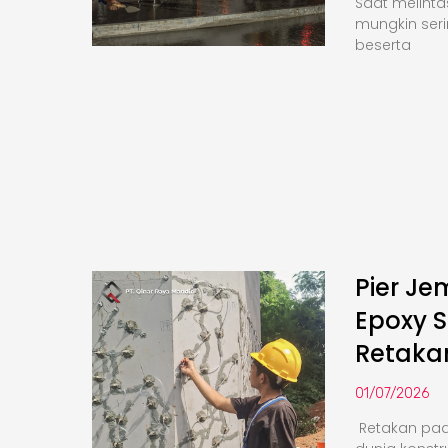
Saat melinta
mungkin seri
beserta
Pier Je
Epoxy S
Retaka
01/07/2026
Retakan pa