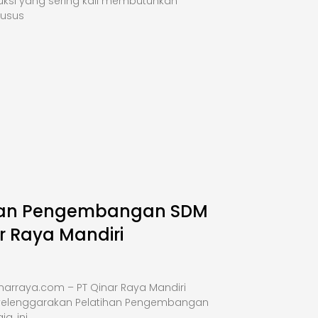
uksi yang sering kali membutuhkan
husus
han Pengembangan SDM
r Raya Mandiri
narraya.com – PT Qinar Raya Mandiri
elenggarakan Pelatihan Pengembangan
a, ini