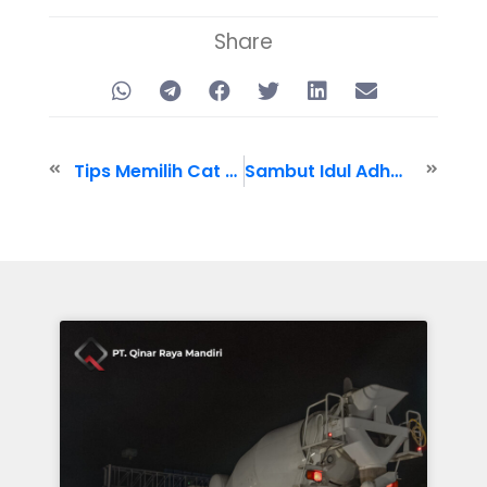
Share
Tips Memilih Cat Rumah yang Bagus oleh Ahlinya
Sambut Idul Adha, Sembelih Hewan Qurban dan Makan Bersama