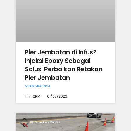
Pier Jembatan di Infus?
Injeksi Epoxy Sebagai
Solusi Perbaikan Retakan
Pier Jembatan
SELENGKAPNYA
Tim QRM
01/07/2026