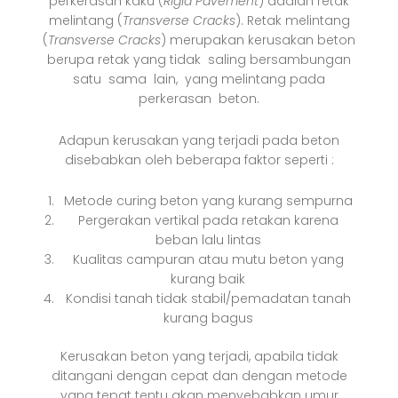
perkerasan kaku (
Rigid Pavement
) adalah retak
melintang (
Transverse Cracks
). Retak melintang
(
Transverse Cracks
) merupakan kerusakan beton
berupa retak yang tidak saling bersambungan
satu sama lain, yang melintang pada
perkerasan beton.
Adapun kerusakan yang terjadi pada beton
disebabkan oleh beberapa faktor seperti :
Metode curing beton yang kurang sempurna
Pergerakan vertikal pada retakan karena
beban lalu lintas
Kualitas campuran atau mutu beton yang
kurang baik
Kondisi tanah tidak stabil/pemadatan tanah
kurang bagus
Kerusakan beton yang terjadi, apabila tidak
ditangani dengan cepat dan dengan metode
yang tepat tentu akan menyebabkan umur