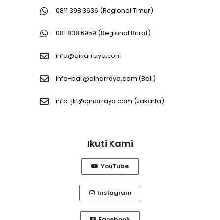
0811 398 3636 (Regional Timur)
081 838 6959 (Regional Barat)
info@qinarraya.com
info-bali@qinarraya.com
(Bali)
info-jkt@qinarraya.com
(Jakarta)
Ikuti Kami
YouTube
Instagram
Facebook