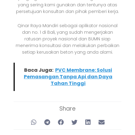
yang sering kami gunakan dan tentunya atas
persetujuan konsultan dan pihak pemberi kerja.
Qinar Raya Mandiri sebagai aplikator nasional
dan no. 1 di Bali, yang sudah mengerjakan
ratusan proyek nasional dan BUMN siap
menerima konsultasi dan melakukan perbaikan
setiap kerusakan beton yang anda alami.
Baca Juga:
PVC Membrane: Solusi
Pemasangan Tanpa Api dan Daya
Tahan Tinggi
Share